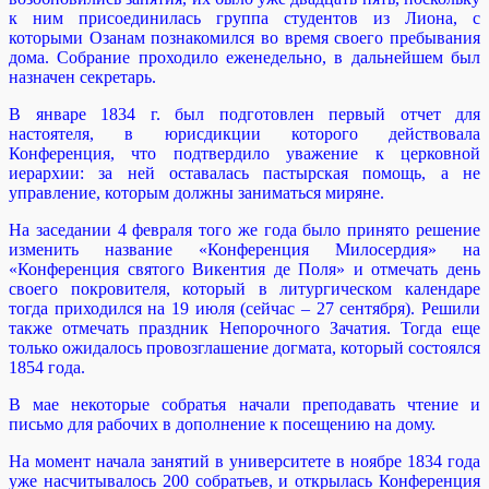
к ним присоединилась группа студентов из Лиона, с
которыми Озанам познакомился во время своего пребывания
дома. Собрание проходило еженедельно, в дальнейшем был
назначен секретарь.
В январе 1834 г. был подготовлен первый отчет для
настоятеля, в юрисдикции которого действовала
Конференция, что подтвердило уважение к церковной
иерархии: за ней оставалась пастырская помощь, а не
управление, которым должны заниматься миряне.
На заседании 4 февраля того же года было принято решение
изменить название «Конференция Милосердия» на
«Конференция святого Викентия де Поля» и отмечать день
своего покровителя, который в литургическом календаре
тогда приходился на 19 июля (сейчас – 27 сентября). Решили
также отмечать праздник Непорочного Зачатия. Тогда еще
только ожидалось провозглашение догмата, который состоялся
1854 года.
В мае некоторые собратья начали преподавать чтение и
письмо для рабочих в дополнение к посещению на дому.
На момент начала занятий в университете в ноябре 1834 года
уже насчитывалось 200 собратьев, и открылась Конференция