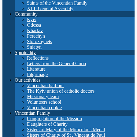
Saints of the Vincentian Family
XLII General Assembly
Community
Кyiv
Odessa
Kharkiv
Perechyn
Storozhynets
Sniatyn
Spirituality
Reflections
Letters from the General Curia
Literature
Pilgrimage
Our activities
Vincentian harbour
The Kyiv union of catholic doctors
Missionary team
Volunteers school
Vincentian cookie
Vincentian Family
Congregation of the Mission
Daughters of Charity
Sisters of Mary of the Miraculous Medal
Sisters of Charity of St . Vincent de Paul