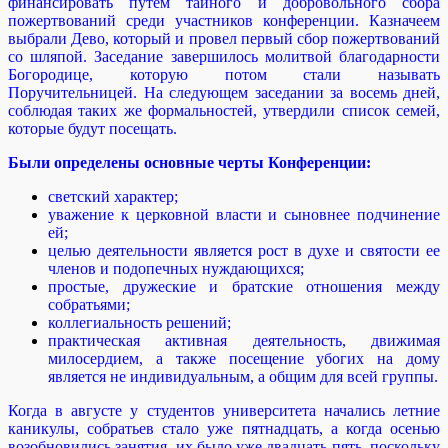
финансировать путем тайного и добровольного сбора
пожертвований среди участников конференции. Казначеем
выбрали Дево, который и провел первый сбор пожертвований
со шляпой. Заседание завершилось молитвой благодарности
Богородице, которую потом стали называть
Поручительницей. На следующем заседании за восемь дней,
соблюдая таких же формальностей, утвердили список семей,
которые будут посещать.
Были определены основные черты Конференции:
светский характер;
уважение к церковной власти и сыновнее подчинение
ей;
целью деятельности является рост в духе и святости ее
членов и подопечных нуждающихся;
простые, дружеские и братские отношения между
собратьями;
коллегиальность решений;
практическая активная деятельность, движимая
милосердием, а также посещение убогих на дому
является не индивидуальным, а общим для всей группы.
Когда в августе у студентов университета начались летние
каникулы, собратьев стало уже пятнадцать, а когда осенью
возобновились занятия, их было уже двадцать пять, поскольку