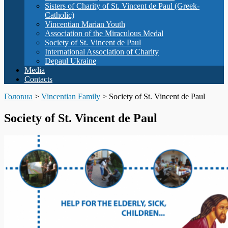
Sisters of Charity of St. Vincent de Paul (Greek-
Catholic)
Vincentian Marian Youth
Association of the Miraculous Medal
Society of St. Vincent de Paul
International Association of Charity
Depaul Ukraine
Media
Contacts
Головна
>
Vincentian Family
>
Society of St. Vincent de Paul
Society of St. Vincent de Paul