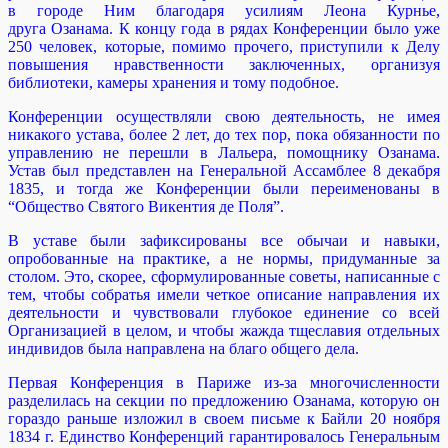
в городе Ним благодаря усилиям Леона Курнье,
друга Озанама. К концу года в рядах Конференции было уже
250 человек, которые, помимо прочего, приступили к Делу
повышения нравственности заключенных, организуя
библиотеки, камеры хранения и тому подобное.
Конференции осуществляли свою деятельность, не имея
никакого устава, более 2 лет, до тех пор, пока обязанности по
управлению не перешли в Лальера, помощнику Озанама.
Устав был представлен на Генеральной Ассамблее 8 декабря
1835, и тогда же Конференции были переименованы в
“Общество Святого Викентия де Поля”.
В уставе были зафиксированы все обычаи и навыки,
опробованные на практике, а не нормы, придуманные за
столом. Это, скорее, сформулированные советы, написанные с
тем, чтобы собратья имели четкое описание направления их
деятельности и чувствовали глубокое единение со всей
Организацией в целом, и чтобы жажда тщеславия отдельных
индивидов была направлена на благо общего дела.
Первая Конференция в Париже из-за многочисленности
разделилась на секции по предложению Озанама, которую он
гораздо раньше изложил в своем письме к Байли 20 ноября
1834 г. Единство Конференций гарантировалось Генеральным