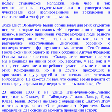
пользу студенческой молодежи, из-за чего и так
немногочисленные студенты-католики в университетах
чувствовали себя изолированными во враждебной и
скептической атмосфере того времени.
Журналист Эммануэль Байли организовал для этих студентов
встречи, которые назывались «Конференции по истории и
праву», в которых принимали участие молодые люди разного
вероисповедания и мировоззрения и на которых часто
разгорались ожесточенные дискуссии, особенно с
последователями французского мыслителя Сен-Симона.
После окончания одного из таких собраний Антуан Фредерик
Озанам сказал такие слова: «Складывается впечатление, что
мы находимся на линии огня, но, вероятно, у вас, как и у
меня, есть желание и потребность участвовать не только в
этих Конференциях, но и в других, проходящих в
христианском кругу друзей и посвященых исключительно
милосердию. Не кажется ли вам, что сейчас время перейти от
слов к делу и делами подтвердить живость нашей веры?»
23 апреля 1833 г. на улице Пти-Бурбон-сен-Сульпис
встретились Озанам, Ле Тайяндьер, Ламаш, Лальер, Дева,
Клаве, Байли. Встреча началась с обращения к Святому Духу
и чтения отрывка из «О следовании за Христом». Были
определены два основных момента проведения встреч: