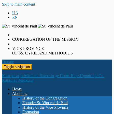
Skip to main content
UA
EN
CONGREGATION OF THE MISSION
VICE-PROVINCE
OF SS. CYRIL AND METHODIUS
Donate
Toggle navigation
Конгрегація Місії св. Вікентія де Поля. Віце-Провінція Св.
Кирила і Мефодія
Номе
About us
History of the Congregation
Founder St. Vincent de Paul
History of the Vice-Province
Formation