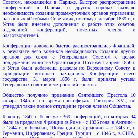
Советом, находящейся в Париже. Быстрое распространение
конференций в Париже и других городах вызвало
необходимость создания промежуточных органов управления,
названных «Особыми Советами», поэтому в декабре 1839 г., в
Устав были внесены дополнения о работе этих советов,
отделенной конференций, почетных членов и
благотворителей.
Конференции довольно быстро распространялись Францией,
в результате чего возникла необходимость создания других
органов для связи с Генеральным Советом с целью
поддержания единства Организации. Поэтому 1 апреля 1850 г.
в Устав были добавлены разделы по Верховному Совету, в
юрисдикции которого находились Конференции всего
государства. 31 марта 1856 г. были приняты уставы
Генеральных советов и метрополий советов.
Общество получило признание Святейшего Престола 10
января 1845 г. во время понтификата Григория XVI, он
утвердил также полное отпущение грехов членам Общества.
К концу 1847 г. было уже 369 конференций, из которых 94
были за пределами Франции (в Риме – с 1836 года, в Англии –
с 1844 г., в Бельгии, Шотландии и Ирландии – с 1843 г., в
Германии, Нидерландах, Греции, Турции – с 1846 г., в США,