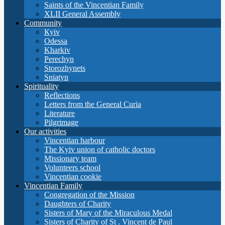
Saints of the Vincentian Family
XLII General Assembly
Community
Кyiv
Odessa
Kharkiv
Perechyn
Storozhynets
Sniatyn
Spirituality
Reflections
Letters from the General Curia
Literature
Pilgrimage
Our activities
Vincentian harbour
The Kyiv union of catholic doctors
Missionary team
Volunteers school
Vincentian cookie
Vincentian Family
Congregation of the Mission
Daughters of Charity
Sisters of Mary of the Miraculous Medal
Sisters of Charity of St . Vincent de Paul