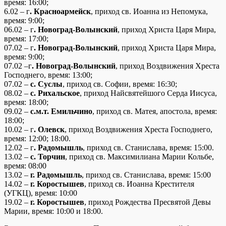
время: 16:00;
6.02 – г
. Красноармейск
, приход св. Иоанна из Непомука,
время: 9:00;
06.02 – г
. Новоград-Волынский
, приход Христа Царя Мира,
время: 17:00;
07.02 – г
. Новоград-Волынский
, приход Христа Царя Мира,
время: 9:00;
07.02 –г
. Новоград-Волынский
, приход Воздвижения Хреста
Господнего, время: 13:00;
07.02 –
с. Суслы
, приход св. Софии, время: 16:30;
08.02 –
с. Рихальское
, приход Найсвятейшого Серда Иисуса,
время: 18:00;
09.02 –
с.м.т. Емильчино
, приход св. Матея, апостола, время:
18:00;
10.02 – г
. Олевск
, приход Воздвижения Хреста Господнего,
время: 12:00; 18:00.
12.02 – г
. Радомышль
, приход св. Станислава, время: 15:00.
13.02 –
с. Торчин
, приход св. Максимилиана Марии Кольбе,
время: 08:00
13.02 –
г
. Радомышль
, приход св. Станислава, время: 15:00
14.02 –
г
. Коростышев
, приход св. Иоанна Крестителя
(УГКЦ), время: 10:00
19.02 –
г
. Коростышев
, приход Рождества Пресвятой Девы
Марии, время: 10:00 и 18:00.