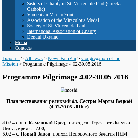
Sisters of Charity of St. Vincent de Paul (Greek-
Catholic)
Vincentian Marian Youth
Association of the Miraculous Medal
Society of St. Vincent de Paul
International Association of Charity
Depaul Ukraine
Media
Contacts
Головна
>
All news
>
News FamVin
>
Congregation of the
Mission
>
Programme Pilgrimage 4.02-30.05 2016
Programme Pilgrimage 4.02-30.05 2016
План чествования реликвий бл. Сестры Марты Вецкой
(4.02-30.05 2016 г.)
4.02 –
с.м.т. Каменный Брод
, приход св. Терезы от Дитятка
Иисус, время: 17:00;
5.02 –
с. Новый Завод
, приход Непорочного Зачатия ПДМ,