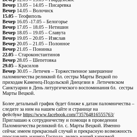
Вечер
13.05 – 14.05 – Писаревка
Вечер
14.05 – Волочиск
15.05
– Теофиполь
Вечер
16.05 -17.05 – Белогорье
Вечер
17.05 – 18.05 – Нетишин
Вечер
18.05 – 19.05 – Славута
Вечер
19.05 – 20.05 – Изяслав
Вечер
20.05 – 21.05 – Полонное
Вечер
21.05 – Понинка
22.05
– Староконстантинов
Вечер
28.05 – Шепетовка
29.05
– Красилов
Вечер
30.05 – Летичев – Торжественное завершение
паломничества реликвий бл. сестры Марты Вецкой по
приходам Каменец-Подольской Диецезии в Летичевском
Санктуарии в День литургического воспоминания бл. сестры
Марты Вецкой.
Более детальный график будет ближе к датам паломничества –
следите за ним на нашем сайте и странице на
фейсбуке
https://www.facebook.com/735764816555763/
Приглашаю к сотрудничеству и помощи в проведении
Паломничества реликвий бл. с. Марты Вецкой. Именно
сейчас имеем прекрасный случай и прекрасную возможность
прославлять нашего Господа, делясь нашей харизмой