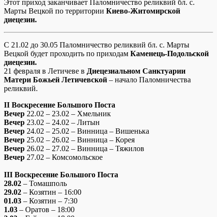
Этот приход заканчивает Паломничество реликвий бл. с.
Марты Вецкой по территории
Киево-Житомирской
диецезии.
С 21.02 до 30.05 Паломничество реликвий бл. с. Марты
Вецкой будет проходить по приходам
Каменець-Подольской
диецезии.
21 февраля в Летичеве в
Диецезиальном Санктуарии
Матери Божьей Летичевской
– начало Паломничества
реликвий.
ІІ Воскресение Большого Поста
Вечер
22.02 – 23.02 – Хмельник
Вечер
23.02 – 24.02 – Литын
Вечер
24.02 – 25.02 – Винница – Вишенька
Вечер
25.02 – 26.02 – Винница – Корея
Вечер
26.02 – 27.02 – Винница – Тяжилов
Вечер
27.02 – Комсомольское
ІІІ Воскресение Большого Поста
28.02
– Томашполь
29.02
– Козятин – 16:00
01.03
– Козятин – 7:30
1.03
– Оратов – 18:00