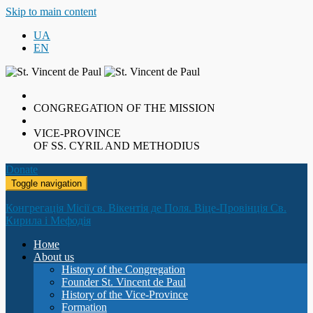
Skip to main content
UA
EN
CONGREGATION OF THE MISSION
VICE-PROVINCE
OF SS. CYRIL AND METHODIUS
Donate
Toggle navigation
Конгрегація Місії св. Вікентія де Поля. Віце-Провінція Св.
Кирила і Мефодія
Номе
About us
History of the Congregation
Founder St. Vincent de Paul
History of the Vice-Province
Formation