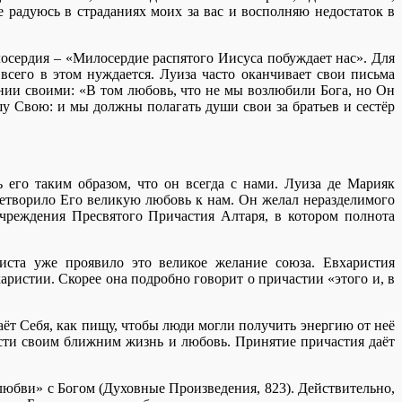
радуюсь в страданиях моих за вас и восполняю недостаток в
осердия – «Милосердие распятого Иисуса побуждает нас». Для
сего в этом нуждается. Луиза часто оканчивает свои письма
нии своими: «В том любовь, что не мы возлюбили Бога, но Он
у Свою: и мы должны полагать души свои за братьев и сестёр
его таким образом, что он всегда с нами. Луиза де Марияк
етворило Его великую любовь к нам. Он желал неразделимого
чреждения Пресвятого Причастия Алтаря, в котором полнота
иста уже проявило это великое желание союза. Евхаристия
ристии. Скорее она подробно говорит о причастии «этого и, в
аёт Себя, как пищу, чтобы люди могли получить энергию от неё
ести своим ближним жизнь и любовь. Принятие причастия даёт
в любви» с Богом (Духовные Произведения, 823). Действительно,