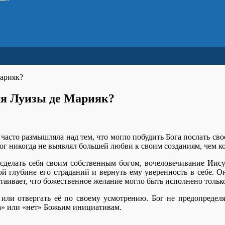
Марияк?
ля Луизы де Марияк?
асто размышляла над тем, что могло побудить Бога послать св
г никогда не выявлял большей любви к своим созданиям, чем ко
 сделать себя своим собственным богом, вочеловечивание Иис
ой глубине его страданий и вернуть ему уверенность в себе. О
стаивает, что божественное желание могло быть исполнено толь
или отвергать её по своему усмотрению. Бог не предопределя
да» или «нет» Божьим инициативам.