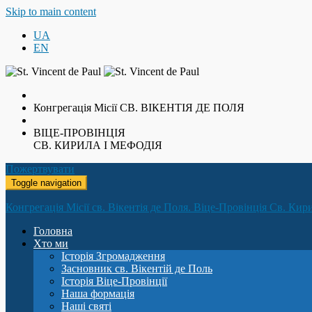
Skip to main content
UA
EN
Конгрегація Місії
СВ. ВІКЕНТІЯ ДЕ ПОЛЯ
ВІЦЕ-ПРОВІНЦІЯ
СВ. КИРИЛА І МЕФОДІЯ
Пожертвувати
Toggle navigation
Конгрегація Місії св. Вікентія де Поля. Віце-Провінція Св. Кир
Головна
Хто ми
Історія Згромадження
Засновник св. Вікентій де Поль
Історія Віце-Провінції
Наша формація
Наші святі