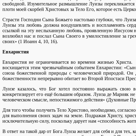
свободной. Изумительное размышление Луизы перекликается 
плоти моей скорбей Христовых за Тело Его, которое есть Церковь
Страсти Господни Сына Божьего настолько глубоки, что Луиз
Луизы эта любовь должна воодушевлять и воспламенять серд
ссылкой на эту неслыханную любовь, проявленную Иисусом на
возлюбил нас и послал Сына Своего в умилостивление за гре
своих» (1 Иоанн 4, 10, 16).
Евхаристия
Евхаристия не ограничивается во времени жизнью Христа. 
восхищается этим чрезвычайным событием Евхаристии: «Сын 
союза божественной природы с человеческой природой. Он 
божественности непрерывно обитает во Второй Ипостаси Прес
Луизе казалось, что Бог хотел постоянно выражать свою 
конкретизирует его ещё большим образом. Луиза де Марияк не
человеческом смысле, непостижимого действия» (Духовные Про
Для того чтобы получить Тело Христово, необходимо, согласно
для выполнения своих задач на земле. Подражая Христу, хри
исключительную силу, поскольку дарует нам «способность жить
В ответ на такой дар от Бога Луиза желает для себя и для тех