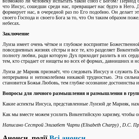
возможно ли человеку испытать такой союз с Богом? Период 
что Иисус, сошедши среди нас, превращает нас будто в Него.
формирует нас, в очередной раз по Его подобию. Он делает эт
своего Господа и своего Бога за то, что Он таким образом пож
небесах.
Заключение
Луиза имеет очень чёткое и глубокое восприятие Божественно
повседневных жизнях сёстры и все те, кто разделяет Викенти
полноту любви, ради которую Дух приходит разлить в их серд
тем, кто страдает от нищеты во всех её формах, давнишних и н
Луиза де Марияк признаёт, что следовать Иисусу и служить 
непрерывна и непоколебима никакой трудностью. Эта сильная
становится Божья Любовь, тем глубже осознание достоинства 
Вопросы для личного размышления и размышления в груп
Какие аспекты Иисуса, представленные Луизой де Марияк, нах
Как мы вместе можем усилить Викентийскую харизму, чтобы он
Написано Сестрой Элизабет Чарпи (Elisabeth Charpy) , D.C. П
Анонси, події
Всі анонси