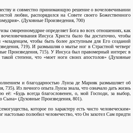
ечеству и совместно принимающую решение о вочеловечивании
чистой любви, распорядился на Совете своего Божественного
номудрия». (Духовные Произведения, 700)
изы смиренномудрие определяет Бога во всех отношениях, как
о вочеловечивания Иисуса Христа было бы достаточно, чтобы
 «младенцем, чтобы быть более доступным для Его созданий
едения, 719). И размышляя о мытье ног в Страстной четверг
вные Произведения, 715). У Иисуса был правомерный интерес в
такой степени, что «моет ноги своих апостолов» (Духовные
олнением и благодарностью Луиза де Марияк размышляет об
735). Из личного опыта Луиза знала, что означало дать жизнь
 её: «Будь всегда благословенен, о, мой Господи, за выбор,
о Сына» (Духовные Произведения, 801).
емогущества, которое по характеру есть чисто человеческим»
г настолько полюбил человечество, что Он захотел Сам придти