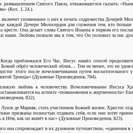
с размышлением Святого Павла, отважившегося сказать: «Ныне 
» (Кол. I, 24.).
а включит упоминание о них в печать содружества Дочерей Мил
це каждой Дочери Милосердия для служения тем, кто больше в
 кресте. Она делает слова Святого Иоанна в первом его посла
хи наши. Любовь познали мы в том, что Он положил за нас душ
Когда приближался Его Час, Иисус нашёл способ продолжить 
Божий обрёл человеческий облик… Тем не менее, это не удовл
достиг этого после вочеловечивания путем восхитительного у
вятой Троицы» (Духовные Произведения, 784).
великую любовь к человечеству. Вочеловечивание Иисуса Хр
 останавливается на аспекте «поминовения и жертвенности» Евха
изведения, 822).
 Луизе де Марияк, стать участником Божьей жизни. Христос отд
стиане призваны полностью отдавать себя, если они хотят прин
 в Нём, как он живёт в нас» (Духовные Произведения, 823).
, кого она сопровождает в их духовном путешествии, «единения 