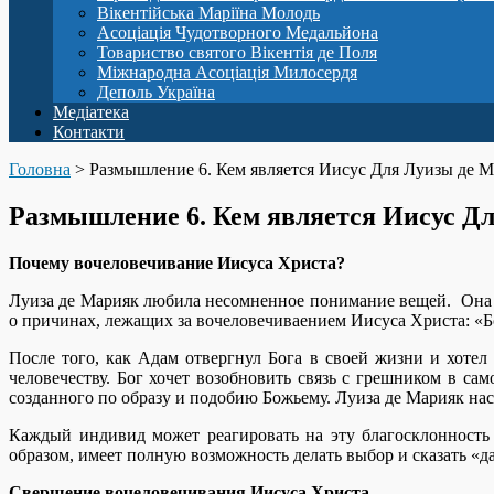
Вікентійська Маріїна Молодь
Асоціація Чудотворного Медальйона
Товариство святого Вікентія де Поля
Міжнародна Асоціація Милосердя
Деполь Україна
Медіатека
Контакти
Головна
>
Размышление 6. Кем является Иисус Для Луизы де 
Размышление 6. Кем является Иисус Д
Почему вочеловечивание Иисуса Христа?
Луиза де Марияк любила несомненное понимание вещей. Она ч
о причинах, лежащих за вочеловечиваением Иисуса Христа: «Бо
После того, как Адам отвергнул Бога в своей жизни и хотел
человечеству. Бог хочет возобновить связь с грешником в сам
созданного по образу и подобию Божьему. Луиза де Марияк на
Каждый индивид может реагировать на эту благосклонность 
образом, имеет полную возможность делать выбор и сказать «
Свершение вочеловечивания Иисуса Христа