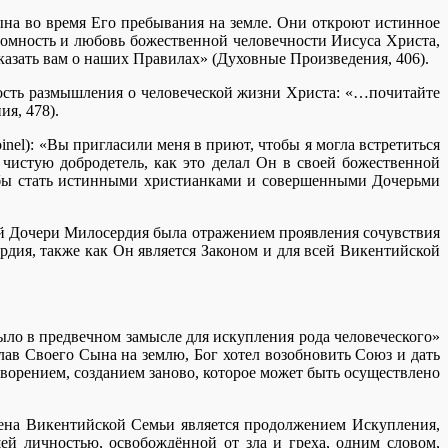
на во время Его пребывания на земле. Они откроют истинное
ромность и любовь божественной человечности Иисуса Христа,
сказать вам о наших Правилах» (Духовные Произведения, 406).
ность размышления о человеческой жизни Христа: «…почитайте
я, 478).
nel): «Вы пригласили меня в приют, чтобы я могла встретиться
чистую добродетель, как это делал Он в своей божественной
тобы стать истинными христианками и совершенными Дочерьми
й Дочери Милосердия была отражением проявления сочувствия
ия, также как Он является Законом и для всей Викентийской
ыло в предвечном замысле для искупления рода человеческого»
лав Своего Сына на землю, Бог хотел возобновить Союз и дать
ворением, созданием заново, которое может быть осуществлено
ена Викентийской Семьи является продолжением Искупления,
ей личностью, освобождённой от зла и греха, одним словом,