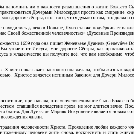
обы напомнить им о важности размышления о жизни Божьего Сы
 практиковаться Дочерьми Милосердия просто как смирение, ск
мои дорогие сёстры, итог того, что я думаю о том, что должна 
рые находились далеко в Польше, Луиза также подчёркивает важ
нас Своей божественной человечностью» (Духовные Произведени
ождество 1659 года она пишет Женевьеве Дуанель (Geneviève Doi
 узнаете от Иисуса, мои дорогие Сёстры, как практиковать 
суса в младенчестве вы получите всё, что вам необходимо, ч
а Христа показывает насколько она желала, чтобы жизнь каждо
овью. Христос является истинным Законом для Дочери Милосерд
 воспитание, признавала, что: «вочеловечивание Сына Божьего б
еством, ставшийся вследствие греха, не мог длиться вечно. Пос
его бытия. Для Луизы де Марияк Искупление является новым сот
и возрождения жизни.
страдания человечности Христа. Проявление любви каждого чл
чтоженному человеку жить снова, воскреснуть и стать живущ