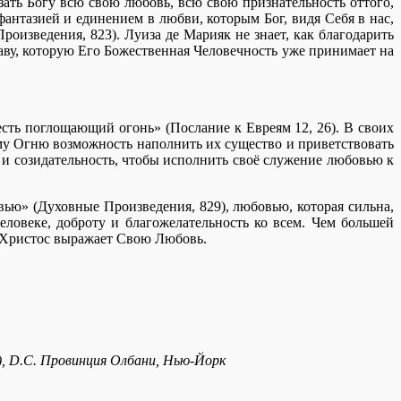
ать Богу всю свою любовь, всю свою признательность оттого,
антазией и единением в любви, которым Бог, видя Себя в нас,
роизведения, 823). Луиза де Марияк не знает, как благодарить
славу, которую Его Божественная Человечность уже принимает на
есть поглощающий огонь» (Послание к Евреям 12, 26). В своих
ому Огню возможность наполнить их существо и приветствовать
 и созидательность, чтобы исполнить своё служение любовью к
ью» (Духовные Произведения, 829), любовью, которая сильна,
еловеке, доброту и благожелательность ко всем. Чем большей
к Христос выражает Свою Любовь.
n), D.C. Провинция Олбани, Нью-Йорк