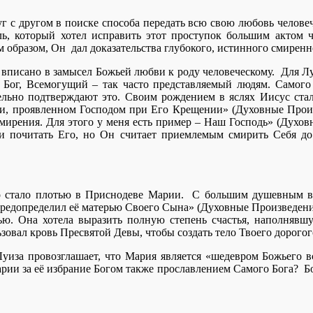
г с другом в поиске способа передать всю свою любовь челов
ель, который хотел исправить этот проступок большим актом 
м образом, Он дал доказательства глубокого, истинного смирен
вписано в замысел Божьей любви к роду человеческому. Для Лу
й Бог, Всемогущий – так часто представляемый людям. Самог
ельно подтверждают это. Своим рождением в яслях Иисус стал
ии, проявленном Господом при Его Крещении» (Духовные Произв
смирения. Для этого у меня есть пример – Наш Господь» (Духо
ти почитать Его, но Он считает приемлемым смирить Себя до 
во стало плотью в Приснодеве Марии. С большим душевным в
едопределил её матерью Своего Сына» (Духовные Произведения, 
ю. Она хотела выразить полную степень счастья, наполнявшую
вал кровь Пресвятой Девы, чтобы создать тело Твоего дорогог
Луиза провозглашает, что Мария является «шедевром Божьего вс
арии за её избрание Богом также прославлением Самого Бога? Бо