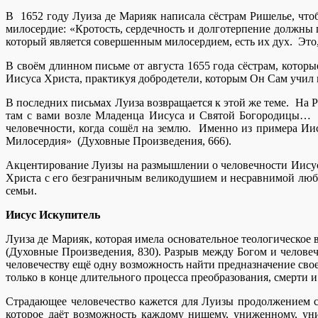
В 1652 году Луиза де Марияк написала сёстрам Ришелье, чт
милосердие: «Кротость, сердечность и долготерпение должны
который является совершенным милосердием, есть их дух. Это, 
В своём длинном письме от августа 1655 года сёстрам, кото
Иисуса Христа, практикуя добродетели, которым Он Сам учил 
В последних письмах Луиза возвращается к этой же теме. На Р
там с вами возле Младенца Иисуса и Святой Богородицы… Вы
человечности, когда сошёл на землю. Именно из примера Ии
Милосердия» (Духовные Произведения, 666).
Акцентирование Луизы на размышлении о человечности Иисус
Христа с его безграничным великодушием и несравнимой люб
семьи.
Иисус Искупитель
Луиза де Марияк, которая имела основательное теологическое
(Духовные Произведения, 830). Разрыв между Богом и человеч
человечеству ещё одну возможность найти предназначение сво
только в конце длительного процесса преобразования, смерти 
Страдающее человечество кажется для Луизы продолжением 
которое даёт возможность каждому нищему, униженному, уни