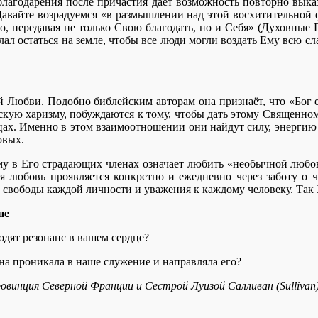
благодарения после причастия даёт возможность повторно выказ
 Давайте возрадуемся «в размышлении над этой восхитительной ф
о, передавая не только Свою благодать, но и Себя» (Духовные П
елал остаться на земле, чтобы все люди могли воздать Ему всю 
й Любви. Подобно библейским авторам она признаёт, что «Бог 
йскую харизму, побуждаются к тому, чтобы дать этому Священн
цах. Именно в этом взаимоотношении они найдут силу, энергию
овых.
Ему в Его страдающих членах означает любить «необычной любов
 любовь проявляется конкретно и ежедневно через заботу о ч
и свободы каждой личности и уважения к каждому человеку. Та
пе
одят резонанс в вашем сердце?
а проникала в наше служение и направляла его?
ровинция Северной Франции и Сестрой Луизой Салливан (Sulliva