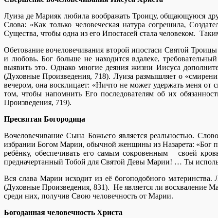
Луиза де Марияк любила воображать Троицу, общающуюся дру
Слова: «Как только человеческая натура согрешила, Создат
Существа, чтобы одна из его Ипостасей стала человеком. Таки
Обетование вочеловечивания второй ипостаси Святой Троицы 
и любовь. Бог больше не находится вдалеке, требовательны
выявить это. Однако многие деяния жизни Иисуса дополнит
(Духовные Произведения, 718). Луиза размышляет о «смирен
вечером, она восклицает: «Ничто не может удержать меня от 
том, чтобы напомнить Его последователям об их обязаннос
Произведения, 719).
Пресвятая Богородица
Вочеловечивание Сына Божьего является реальностью. Сло
избрании Богом Марии, обычной женщины из Назарета: «Бог пр
ребёнку, обеспечивать его самым сокровенным – своей кровь
предначертанный Тобой для Святой Девы Марии! … Ты использо
Вся слава Марии исходит из её богоподобного материнства. 
(Духовные Произведения, 831). Не является ли восхваление М
среди них, получив Свою человечность от Марии.
Богоданная человечность Христа