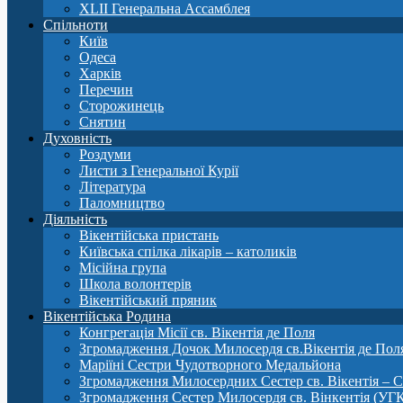
XLII Генеральна Ассамблея
Спільноти
Київ
Одеса
Харків
Перечин
Сторожинець
Снятин
Духовність
Роздуми
Листи з Генеральної Курії
Література
Паломництво
Діяльність
Вікентійська пристань
Київська спілка лікарів – католиків
Місійна група
Школа волонтерів
Вікентійський пряник
Вікентійська Родина
Конгрегація Місії св. Вікентія де Поля
Згромадження Дочок Милосердя св.Вікентія де Пол
Маріїні Сестри Чудотворного Медальйона
Згромадження Милосердних Сестер св. Вікентія – 
Згромадження Сестер Милосердя св. Вінкентія (УГ