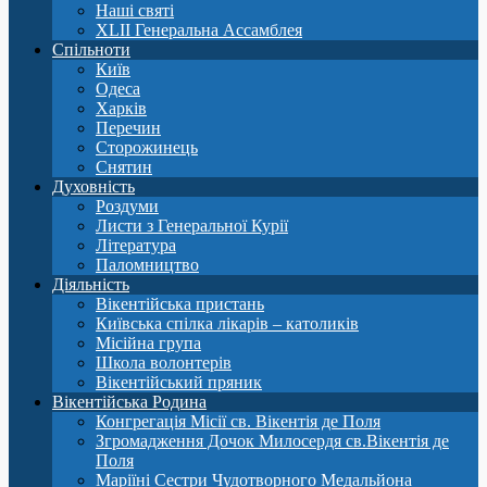
Наші святі
XLII Генеральна Ассамблея
Спільноти
Київ
Одеса
Харків
Перечин
Сторожинець
Снятин
Духовність
Роздуми
Листи з Генеральної Курії
Література
Паломництво
Діяльність
Вікентійська пристань
Київська спілка лікарів – католиків
Місійна група
Школа волонтерів
Вікентійський пряник
Вікентійська Родина
Конгрегація Місії св. Вікентія де Поля
Згромадження Дочок Милосердя св.Вікентія де
Поля
Маріїні Сестри Чудотворного Медальйона