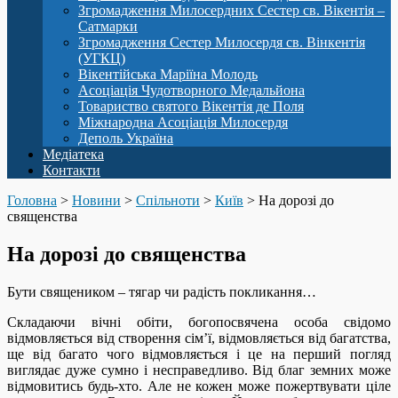
Згромадження Милосердних Сестер св. Вікентія –
Сатмарки
Згромадження Сестер Милосердя св. Вінкентія
(УГКЦ)
Вікентійська Маріїна Молодь
Асоціація Чудотворного Медальйона
Товариство святого Вікентія де Поля
Міжнародна Асоціація Милосердя
Деполь Україна
Медіатека
Контакти
Головна
>
Новини
>
Спільноти
>
Київ
>
На дорозі до
священства
На дорозі до священства
Бути священиком – тягар чи радість покликання…
Складаючи вічні обіти, богопосвячена особа свідомо
відмовляється від створення сім’ї, відмовляється від багатства,
ще від багато чого відмовляється і це на перший погляд
виглядає дуже сумно і несправедливо. Від благ земних може
відмовитись будь-хто. Але не кожен може пожертвувати ціле