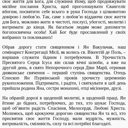
своє життя для Бога, для служіння Йому, щоб продовжувати
місійне послання Христа, щоб проголошувати Євангеліє
вбогим, посвятити себе всього в руки Господа з цілковитою
довірою і любов’ю. Так, саме з любов’ю віддаючи своє життя
для Бога, можливо жити в чистоті, послусі, убогості, молитві і
витримати до кінця. Як багатьом людям може допомогти
богопосвячена особа! Хай Бог буде прославлений у своїх
вибраних та покликаних!
Обрав дорогу стати священиком і Ян Вакульчак, наш
семінарист Конгрегаціі Місії, як колись св. Вікентій де Поль, –
вирішив служити бідним і потребуючим. В Урочистість
Пресвятого Серця Ісуса він склав вічні шлюби, а вже на
другий день, в свято Непорочного серця Діви Марії, отримав
дияконське свячення – перший ступінь священства. Отець
Єпископ Ян Пурвінський провів урочисту церемонію
рукоположення. Підтримати, і радіти, і святкувати в цей день
прийшла родина Яна, сестри монахині, отці місіонери, друзі.
На обраній дорозі в щоденній молитві, в щоденній праці, Ян
йтиме до бідних, потребуючих, до тих, хто шукає Господа,
щоб об’явити радість Спасіння, Милосердя, Любові Христа.
Молимось, щоб крокуючи дорогою священства Ян та всі, хто
присвятив своє життя Господу, мали мудрість, мужність,
витривалість, сміливість, силу та всі потрібні благодаті.