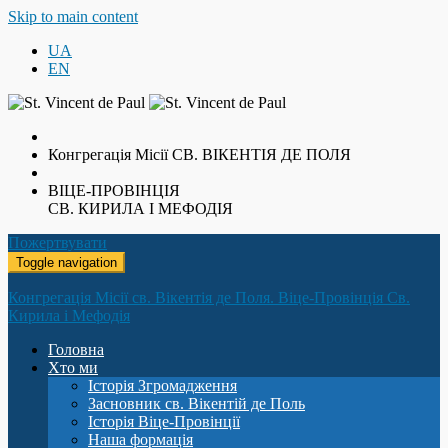
Skip to main content
UA
EN
Конгрегація Місії
СВ. ВІКЕНТІЯ ДЕ ПОЛЯ
ВІЦЕ-ПРОВІНЦІЯ
СВ. КИРИЛА І МЕФОДІЯ
Пожертвувати
Toggle navigation
Конгрегація Місії св. Вікентія де Поля. Віце-Провінція Св.
Кирила і Мефодія
Головна
Хто ми
Історія Згромадження
Засновник св. Вікентій де Поль
Історія Віце-Провінції
Наша формація