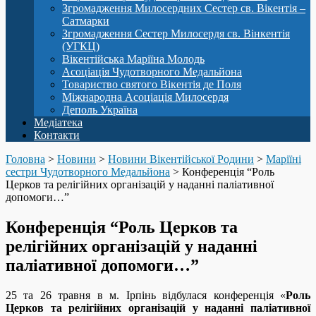
Згромадження Милосердних Сестер св. Вікентія –
Сатмарки
Згромадження Сестер Милосердя св. Вінкентія
(УГКЦ)
Вікентійська Маріїна Молодь
Асоціація Чудотворного Медальйона
Товариство святого Вікентія де Поля
Міжнародна Асоціація Милосердя
Деполь Україна
Медіатека
Контакти
Головна
>
Новини
>
Новини Вікентійської Родини
>
Маріїні
сестри Чудотворного Медальйона
>
Конференція “Роль
Церков та релігійних організацій у наданні паліативної
допомоги…”
Конференція “Роль Церков та
релігійних організацій у наданні
паліативної допомоги…”
25 та 26 травня в м. Ірпінь відбулася конференція «
Роль
Церков та релігійних організацій у наданні паліативної