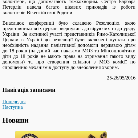
волонтери, що допомагають тяжкохворим. Сестра Барбара
Петерлін навела багато цікавих прикладів із роботи
волонтерів Вікентійської Родини.
Внаслідок конференції було складено Резолюцію, якою
представники всіх церков звернулись до віруючих та до уряду
України. За активної участі представників Римо-Католицької
Церкви в Україні до резолюції були включені пункти про
необхідність надання паліативної допомоги державою дітям
до 18 років (на даний час наказами МОЗ та Мінсоцполітики
діти до 18 років не мають права на отримання такого виду
допомоги) та про створення спільної з МОЗ комісії по
спрощенню механізмів доступу до знеболення хворим.
25-26/05/2016
Навігація записами
Попередня
Наступна
Новини