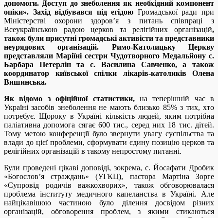
допомоги. Доступ до знеболення як необхідний компонент
опіки»
. Захід відбувався під егідою
Громадської ради при
Міністерстві охорони здоров’я з питань співпраці з
Всеукраїнською радою церков та релігійних організацій
,
також були присутні громадські активісти та представники
неурядових організацій. Римо-Католицьку Церкву
представляли Маріїні сестри Чудотворного Медальйону с.
Барбара Петерлін та с. Василина Савченко, а також
координатор київської спілки лікарів-католиків Олена
Вишинська.
Як відомо з офіційної статистики,
на теперішній час в
Україні засобів знеболення не мають близько 85% з тих, хто
потребує. Щороку в Україні кількість людей, яким потрібна
паліативна допомога сягає 600 тис., серед них 18 тис. дітей.
Тому метою конференції було звернути увагу суспільства та
влади до цієї проблеми, сформувати єдину позицію церков та
релігійних організацій в такому непростому питанні.
Були проведені цікаві доповіді, зокрема, с. Йосафати Дробик
«Богослов’я страждань» (УГКЦ), пастора Мартіна Зорге
«Супровід родичів важкохворих», також обговорювалася
проблема інституту медичного капеланства в Україні. Але
найцікавішою частиною було ділення досвідом різних
організацій, обговорення проблем, з якими стикаються