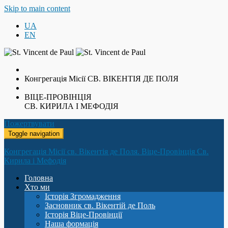
Skip to main content
UA
EN
Конгрегація Місії
СВ. ВІКЕНТІЯ ДЕ ПОЛЯ
ВІЦЕ-ПРОВІНЦІЯ
СВ. КИРИЛА І МЕФОДІЯ
Пожертвувати
Toggle navigation
Конгрегація Місії св. Вікентія де Поля. Віце-Провінція Св.
Кирила і Мефодія
Головна
Хто ми
Історія Згромадження
Засновник св. Вікентій де Поль
Історія Віце-Провінції
Наша формація