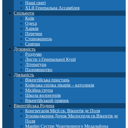
Наші святі
XLII Генеральна Ассамблея
Спільноти
Київ
Одеса
Харків
Перечин
Сторожинець
Снятин
Духовність
Роздуми
Листи з Генеральної Курії
Література
Паломництво
Діяльність
Вікентійська пристань
Київська спілка лікарів – католиків
Місійна група
Школа волонтерів
Вікентійський пряник
Вікентійська Родина
Конгрегація Місії св. Вікентія де Поля
Згромадження Дочок Милосердя св.Вікентія де
Поля
Маріїні Сестри Чудотворного Медальйона