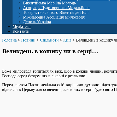
Вікентійська Маріїна Молодь
Асоціація Чудотворного Медальйона
Товариство святого Вікентія де Поля
Міжнародна Асоціація Милосердя
Деполь Україна
Медіатека
Контакти
Головна
>
Новини
>
Спільноти
>
Київ
>
Великдень в кошику ч
Великдень в кошику чи в серці…
Боже милосердя топиться як віск, щоб в кожній людині розлити
Господа серед бездомних в лікарні є реальною.
Перед святом Пасхи декілька осіб вирішило духовно підготува
віднесли в Церкву для освячення, але в них в серці буде свято П