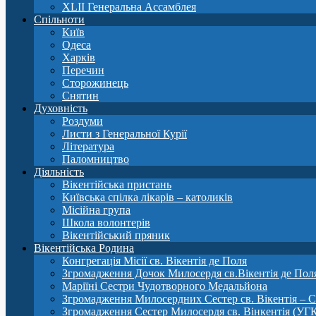
XLII Генеральна Ассамблея
Спільноти
Київ
Одеса
Харків
Перечин
Сторожинець
Снятин
Духовність
Роздуми
Листи з Генеральної Курії
Література
Паломництво
Діяльність
Вікентійська пристань
Київська спілка лікарів – католиків
Місійна група
Школа волонтерів
Вікентійський пряник
Вікентійська Родина
Конгрегація Місії св. Вікентія де Поля
Згромадження Дочок Милосердя св.Вікентія де Пол
Маріїні Сестри Чудотворного Медальйона
Згромадження Милосердних Сестер св. Вікентія – 
Згромадження Сестер Милосердя св. Вінкентія (УГ