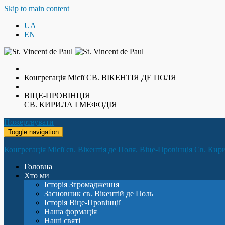
Skip to main content
UA
EN
Конгрегація Місії
СВ. ВІКЕНТІЯ ДЕ ПОЛЯ
ВІЦЕ-ПРОВІНЦІЯ
СВ. КИРИЛА І МЕФОДІЯ
Пожертвувати
Toggle navigation
Конгрегація Місії св. Вікентія де Поля. Віце-Провінція Св. Кир
Головна
Хто ми
Історія Згромадження
Засновник св. Вікентій де Поль
Історія Віце-Провінції
Наша формація
Наші святі