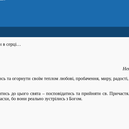
и в серці…
Нен
сь та огорнути своїм теплом любові, пробачення, миру, радості
тись до цього свята – посповідатись та прийняти св. Причастя
асхи, бо вони реально зустрілись з Богом.