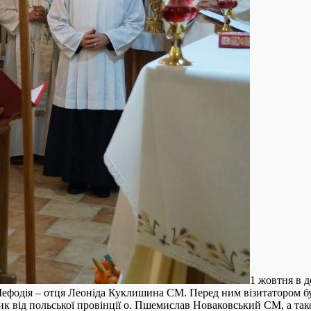
1 жовтня в д
і Мефодія – отця Леоніда Куклишина СМ. Перед ним візитатором б
 від польської провінції о. Пшемислав Новаковський СМ, а також 