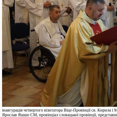
інавгурація четвертого візитатора Віце-Провінції св. Кирила 
Ярослав Яшшо СМ, провінціал словацької провінції, представник