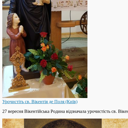
Урочистіть св. Вікентія де Поля (Київ)
27 вересня Вікентійська Родина відзначала урочистість св. Вікен