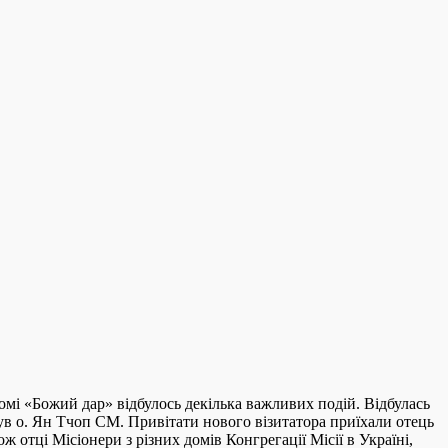
омі «Божий дар» відбулось декілька важливих подій. Відбулась
ув о. Ян Тчоп СМ. Привітати нового візитатора приїхали отець
отці Місіонери з різних домів Конгрегації Місії в Україні,