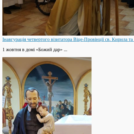
Інавгурація четвертого візитатора Віце-Провінції св. Кирила та
1 жовтня в домі «Божий дар» ...