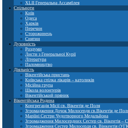
XLII Генеральна Ассамблея
Спільноти
Київ
Одеса
Харків
Перечин
Сторожинець
Снятин
Духовність
Роздуми
Листи з Генеральної Курії
Література
Паломництво
Діяльність
Вікентійська пристань
Київська спілка лікарів – католиків
Місійна група
Школа волонтерів
Вікентійський пряник
Вікентійська Родина
Конгрегація Місії св. Вікентія де Поля
Згромадження Дочок Милосердя св.Вікентія де Пол
Маріїні Сестри Чудотворного Медальйона
Згромадження Милосердних Сестер св. Вікентія – 
Згромадження Сестер Милосердя св. Вінкентія (УГ