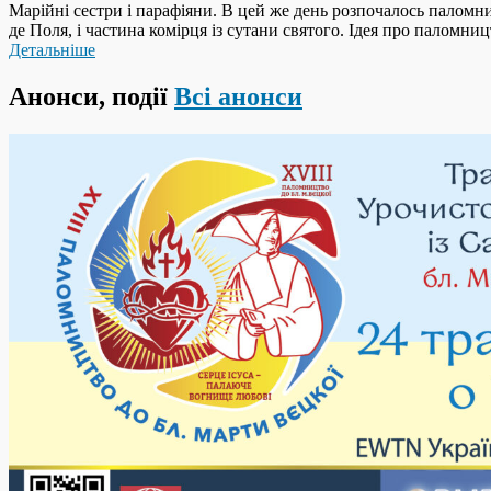
Марійні сестри і парафіяни. В цей же день розпочалось паломниц
де Поля, і частина комірця із сутани святого. Ідея про паломницт
Детальніше
Анонси, події
Всі анонси