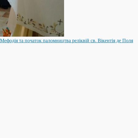
 Мефодія та початок паломництва реліквій св. Вікентія де Поля