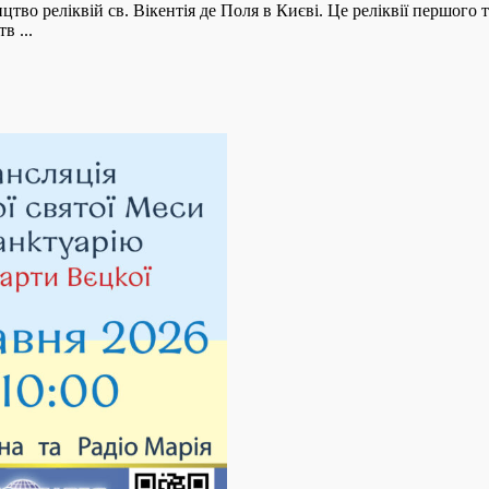
тво реліквій св. Вікентія де Поля в Києві. Це реліквії першого т
в ...