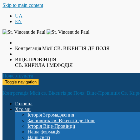
Skip to main content
UA
EN
Конгрегація Місії
СВ. ВІКЕНТІЯ ДЕ ПОЛЯ
ВІЦЕ-ПРОВІНЦІЯ
СВ. КИРИЛА І МЕФОДІЯ
Пожертвувати
Toggle navigation
Конгрегація Місії св. Вікентія де Поля. Віце-Провінція Св. Кир
Головна
Хто ми
Історія Згромадження
Засновник св. Вікентій де Поль
Історія Віце-Провінції
Наша формація
Наші святі