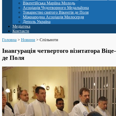
Вікентійська Маріїна Молодь
Асоціація Чудотворного Медальйона
Товариство святого Вікентія де Поля
Міжнародна Асоціація Милосердя
Деполь Україна
Медіатека
Контакти
Головна
>
Новини
>
Спільноти
Інавгурація четвертого візитатора Віце
де Поля