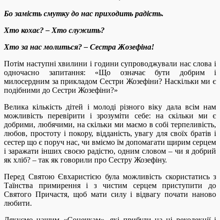
Бо замість смутку до нас приходить радість.
Хто кохає? – Хто служить?
Хто за нас молиться? – Сестра Жозефіна!
Потім наступні хвилини і години супроводжували нас слова і
одночасно запитання: «Що означає бути добрим і
милосердним за прикладом Сестри Жозефіни? Наскільки ми є
подібними до Сестри Жозефіни?»
Велика кількість дітей і молоді різного віку дала всім нам
можливість перевірити і зрозуміти себе: на скільки ми є
добрими, любячими, на скільки ми маємо в собі терпеливість,
любов, простоту і покору, відданість, увагу для своїх братів і
сестер що є поруч нас, чи вміємо їм допомагати щирим серцем
і заражати інших своєю радістю, одним словом – чи я добрий
як хліб? – так як говорили про Сестру Жозефіну.
Перед Святою Євхаристією була можливість скористатись з
Таїнства примирення і з чистим серцем приступити до
Святого Причастя, щоб мати силу і відвагу почати наново
любити.
Дякуємо нашим «Сонечкам», які прибули на ці реколекції і