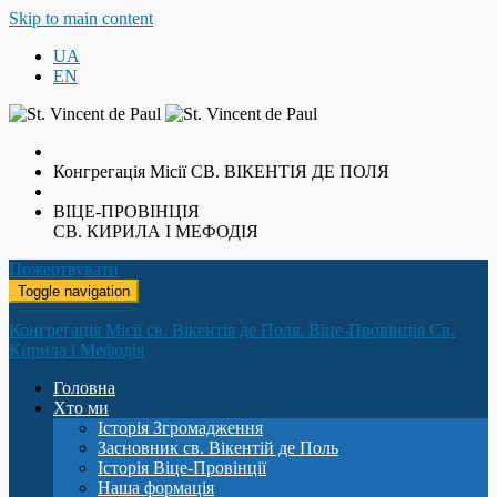
Skip to main content
UA
EN
Конгрегація Місії
СВ. ВІКЕНТІЯ ДЕ ПОЛЯ
ВІЦЕ-ПРОВІНЦІЯ
СВ. КИРИЛА І МЕФОДІЯ
Пожертвувати
Toggle navigation
Конгрегація Місії св. Вікентія де Поля. Віце-Провінція Св.
Кирила і Мефодія
Головна
Хто ми
Історія Згромадження
Засновник св. Вікентій де Поль
Історія Віце-Провінції
Наша формація