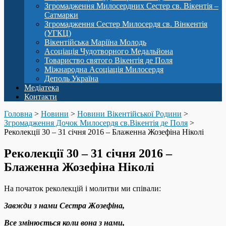
Згромадження Милосердних Сестер св. Вікентія –
Сатмарки
Згромадження Сестер Милосердя св. Вінкентія
(УГКЦ)
Вікентійська Маріїна Молодь
Асоціація Чудотворного Медальйона
Товариство святого Вікентія де Поля
Міжнародна Асоціація Милосердя
Деполь Україна
Медіатека
Контакти
Головна
>
Новини
>
Новини Вікентійської Родини
>
Згромадження Дочок Милосердя св.Вікентія де Поля
>
Реколекції 30 – 31 січня 2016 – Блаженна Жозефіна Ніколі
Реколекції 30 – 31 січня 2016 –
Блаженна Жозефіна Ніколі
На початок реколекцій і молитви ми співали:
Завжди з нами Сестра Жозефіна,
Все змінюється коли вона з нами,