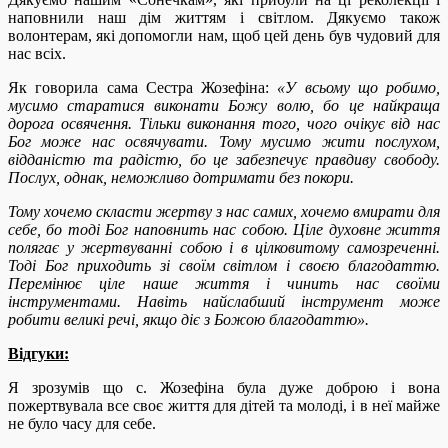
наповнили наш дім життям і світлом. Дякуємо також
волонтерам, які допомогли нам, щоб цей день був чудовий для
нас всіх.
Як говорила сама Сестра Жозефіна:
«У всьому що робимо,
мусимо старатися виконати Божу волю, бо це найкраща
дорога освячення. Тільки виконання того, чого очікує від нас
Бог може нас освячувати. Тому мусимо жити послухом,
відданістю та радістю, бо це забезпечує правдиву свободу.
Послух, однак, неможливо дотримати без покори.
Тому хочемо скласти жертву з нас самих, хочемо вмирати для
себе, бо тоді Бог наповнить нас собою. Ціле духовне життя
полягає у жертвуванні собою і в цілковитому самозреченні.
Тоді Бог приходить зі своїм світлом і своєю благодаттю.
Перемінює ціле наше життя і чинить нас своїми
інструментами. Навіть найслабший інструмент може
робити великі речі, якщо діє з Божою благодаттю».
Відгуки:
Я зрозумів що с. Жозефіна була дуже доброю і вона
пожертвувала все своє життя для дітей та молоді, і в неї майже
не було часу для себе.