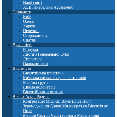
Наші святі
XLII Генеральна Ассамблея
Спільноти
Київ
Одеса
Харків
Перечин
Сторожинець
Снятин
Духовність
Роздуми
Листи з Генеральної Курії
Література
Паломництво
Діяльність
Вікентійська пристань
Київська спілка лікарів – католиків
Місійна група
Школа волонтерів
Вікентійський пряник
Вікентійська Родина
Конгрегація Місії св. Вікентія де Поля
Згромадження Дочок Милосердя св.Вікентія де
Поля
Маріїні Сестри Чудотворного Медальйона