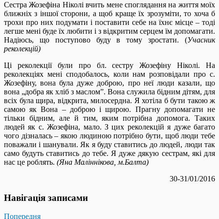
Сестра Жозефіна Ніколі вчить мене споглядання на життя моїх
ближніх з іншої сторони, а щоб краще їх зрозуміти, то хоча б
трохи про них подумати і поставити себе на їхнє місце – тоді
легше мені буде їх любити і з відкритим серцем їм допомагати.
Надіюсь, що поступово буду в тому зростати. (
Учасник
реколекцій)
Ці реколекції були про бл. сестру Жозефіну Ніколі. На
реколекціях мені сподобалось, коли нам розповідали про с.
Жозефіну, вона була дуже доброю, про неї люди казали, що
вона „добра як хліб з маслом”. Вона служила бідним дітям, для
всіх була щира, відкрита, милосердна. Я хотіла б бути такою ж
самою як Вона – доброю і щирою. Прагну допомагати не
тільки бідним, але й тим, яким потрібна допомога. Таких
людей як с. Жозефіна, мало. З цих реколекцій я дуже багато
чого дізналась – якою людиною потрібно бути, щоб люди тебе
поважали і шанували. Як я буду ставитись до людей, люди так
само будуть ставитись до тебе. Я дуже дякую сестрам, які для
нас це роблять.
(Яна Маліннікова, м.Балта)
30-31/01/2016
Навігація записами
Попередня