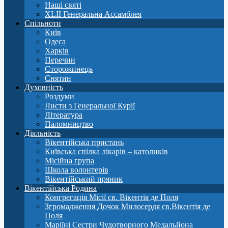
Наші святі
XLII Генеральна Ассамблея
Спільноти
Київ
Одеса
Харків
Перечин
Сторожинець
Снятин
Духовність
Роздуми
Листи з Генеральної Курії
Література
Паломництво
Діяльність
Вікентійська пристань
Київська спілка лікарів – католиків
Місійна група
Школа волонтерів
Вікентійський пряник
Вікентійська Родина
Конгрегація Місії св. Вікентія де Поля
Згромадження Дочок Милосердя св.Вікентія де
Поля
Маріїні Сестри Чудотворного Медальйона