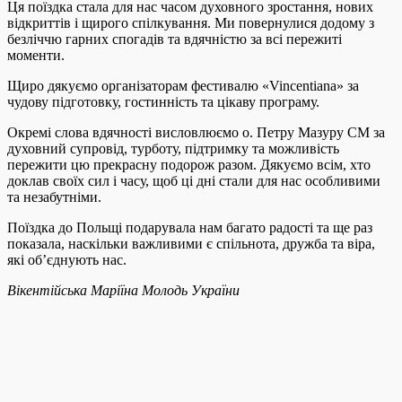
Ця поїздка стала для нас часом духовного зростання, нових
відкриттів і щирого спілкування. Ми повернулися додому з
безліччю гарних спогадів та вдячністю за всі пережиті
моменти.
Щиро дякуємо організаторам фестивалю «Vincentiana» за
чудову підготовку, гостинність та цікаву програму.
Окремі слова вдячності висловлюємо о. Петру Мазуру СМ за
духовний супровід, турботу, підтримку та можливість
пережити цю прекрасну подорож разом. Дякуємо всім, хто
доклав своїх сил і часу, щоб ці дні стали для нас особливими
та незабутніми.
Поїздка до Польщі подарувала нам багато радості та ще раз
показала, наскільки важливими є спільнота, дружба та віра,
які об’єднують нас.
Вікентійська Маріїна Молодь України