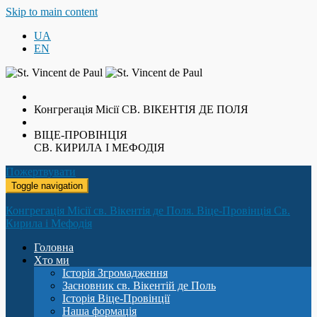
Skip to main content
UA
EN
Конгрегація Місії
СВ. ВІКЕНТІЯ ДЕ ПОЛЯ
ВІЦЕ-ПРОВІНЦІЯ
СВ. КИРИЛА І МЕФОДІЯ
Пожертвувати
Toggle navigation
Конгрегація Місії св. Вікентія де Поля. Віце-Провінція Св.
Кирила і Мефодія
Головна
Хто ми
Історія Згромадження
Засновник св. Вікентій де Поль
Історія Віце-Провінції
Наша формація