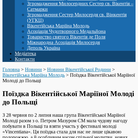
Згромадження Милосердних Сестер св. Вікентія –
Сатмарки
Згромадження Сестер Милосердя св. Вінкентія
(УГКЦ)
Вікентійська Маріїна Молодь
Асоціація Чудотворного Медальйона
Товариство святого Вікентія де Поля
Міжнародна Асоціація Милосердя
Деполь Україна
Медіатека
Контакти
Головна
>
Новини
>
Новини Вікентійської Родини
>
Вікентійська Маріїна Молодь
>
Поїздка Вікентійської Маріїної
Молоді до Польщі
Поїздка Вікентійської Маріїної Молоді
до Польщі
З 28 червня по 2 липня наша група Вікентійської Маріїної
Молоді разом з о. Петром Мазуром СМ мала чудову нагоду
побувати в Польщі та взяти участь у фестивалі молоді
«Vincentiana». Ця поїздка стала для нас не лише цікавою
подорожжю, а й особливим часом спільної молитви, нових