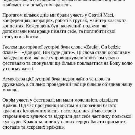
знайомств та незабутніх вражень.
Протягом кількох днів ми брали участь у Святій Месі,
конференціях, адораціях, роботі в групах, майстер-класах та
концертах. Кожен день був насичений подіями, які
допомагали нам краще пізнати себе, та поглибити свої
стосунки з Богом.
Гаслом цьогорічної зустрічі були слова «Zaufaj, On będzie
działał» – «Довірся, Він буде діяти». Ці слова стали особливим
нагадуванням, які нас супроводжували протягом усього
фестивалю та спонукали ще більше покладатися на Божу волю
у своєму житті.
Атмосфера цієї зустрічі була надзвичайно теплою та
дружньою, а спільно проведений час ще більше об’єднав нашу
молодь.
Окрім участі у фестивалі, ми мали можливість відвідати
Краків. Під час прогулянки містом ми побачили багато
красивих історичних місць, насолодилися атмосферою
старовинних вуличок та відкрили для себе частинку польської
культури. Краків залишив у наших серцях багато приємних
спогадів та яскравих вражень.