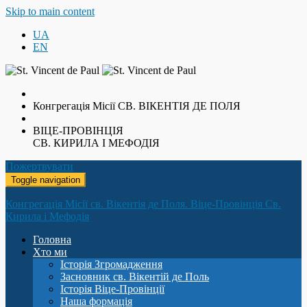
Skip to main content
UA
EN
Конгрегація Місії
СВ. ВІКЕНТІЯ ДЕ ПОЛЯ
ВІЦЕ-ПРОВІНЦІЯ
СВ. КИРИЛА І МЕФОДІЯ
Пожертвувати
Toggle navigation
Конгрегація Місії св. Вікентія де Поля. Віце-Провінція Св.
Кирила і Мефодія
Головна
Хто ми
Історія Згромадження
Засновник св. Вікентій де Поль
Історія Віце-Провінції
Наша формація