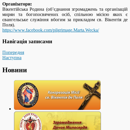
Організатори:
Вікентійська Родина (об’єднання згромаджень та організацій
мирян та богопосвячених осіб, спільною місією яких є
євангельське служіння вбогим за прикладом св. Вікентія де
Поля).
https://www.facebook.com/pilgrimage.Marta.Wecka/
Навігація записами
Попередня
Наступна
Новини