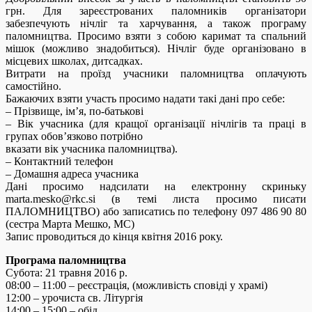
грн. Для зареєстрованих паломників організатори
забезпечують нічліг та харчування, а також програму
паломництва. Просимо взяти з собою каримат та спальний
мішок (можливо знадобиться). Нічліг буде організовано в
місцевих школах, дитсадках.
Витрати на проїзд учасники паломництва оплачують
самостійно.
Бажаючих взяти участь просимо надати такі дані про себе:
– Прізвище, ім’я, по-батькові
– Вік учасника (для кращої організації нічлігів та праці в
групах обов’язково потрібно
вказати вік учасника паломництва).
– Контактний телефон
– Домашня адреса учасника
Дані просимо надсилати на електронну скриньку
marta.mesko@rkc.si (в темі листа просимо писати
ПАЛОМНИЦТВО) або записатись по телефону 097 486 90 80
(сестра Марта Мешко, МС)
Запис проводиться до кінця квітня 2016 року.
Програма паломництва
Субота: 21 травня 2016 р.
08:00 – 11:00 – реєстрація, (можливість сповіді у храмі)
12:00 – урочиста св. Літургія
14:00 – 15:00 – обід