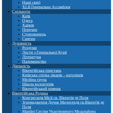
Наші святі
XLII Генеральна Ассамблея
Спільноти
Київ
Одеса
Харків
Перечин
Сторожинець
Снятин
Духовність
Роздуми
Листи з Генеральної Курії
Література
Паломництво
Діяльність
Вікентійська пристань
Київська спілка лікарів – католиків
Місійна група
Школа волонтерів
Вікентійський пряник
Вікентійська Родина
Конгрегація Місії св. Вікентія де Поля
Згромадження Дочок Милосердя св.Вікентія де
Поля
Маріїні Сестри Чудотворного Медальйона