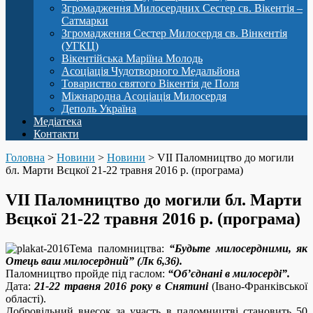
Згромадження Милосердних Сестер св. Вікентія –
Сатмарки
Згромадження Сестер Милосердя св. Вінкентія
(УГКЦ)
Вікентійська Маріїна Молодь
Асоціація Чудотворного Медальйона
Товариство святого Вікентія де Поля
Міжнародна Асоціація Милосердя
Деполь Україна
Медіатека
Контакти
Головна
>
Новини
>
Новини
>
VII Паломництво до могили
бл. Марти Вєцкої 21-22 травня 2016 р. (програма)
VII Паломництво до могили бл. Марти
Вєцкої 21-22 травня 2016 р. (програма)
Тема паломництва:
“Будьте милосердними, як
Отець ваш милосердний” (Лк 6,36).
Паломництво пройде під гаслом:
“Об’єднані в милосерді”.
Дата:
21-22 травня 2016 року в Снятині
(Івано-Франківської
області).
Добровільний внесок за участь в паломництві становить 50