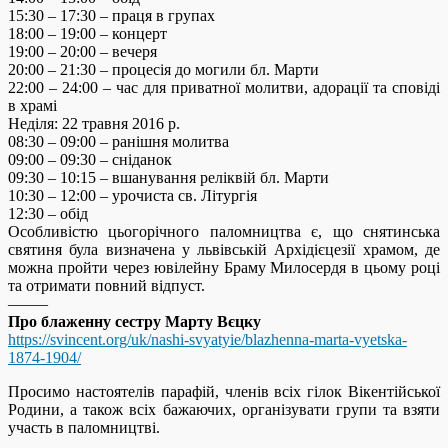
15:30 – 17:30 – праця в групах
18:00 – 19:00 – концерт
19:00 – 20:00 – вечеря
20:00 – 21:30 – процесія до могили бл. Марти
22:00 – 24:00 – час для приватної молитви, адорації та сповіді
в храмі
Неділя: 22 травня 2016 р.
08:30 – 09:00 – ранішня молитва
09:00 – 09:30 – сніданок
09:30 – 10:15 – вшанування реліквій бл. Марти
10:30 – 12:00 – урочиста св. Літургія
12:30 – обід
Особливістю цьогорічного паломництва є, що снятинська
святиня була визначена у львівській Архідієцезії храмом, де
можна пройти через ювілейну Браму Милосердя в цьому році
та отримати повний відпуст.
——–
Про блаженну сестру Марту Вєцку
https://svincent.org/uk/nashi-svyatyie/blazhenna-marta-vyetska-
1874-1904/
Просимо настоятелів парафій, членів всіх гілок Вікентійської
Родини, а також всіх бажаючих, організувати групи та взяти
участь в паломництві.