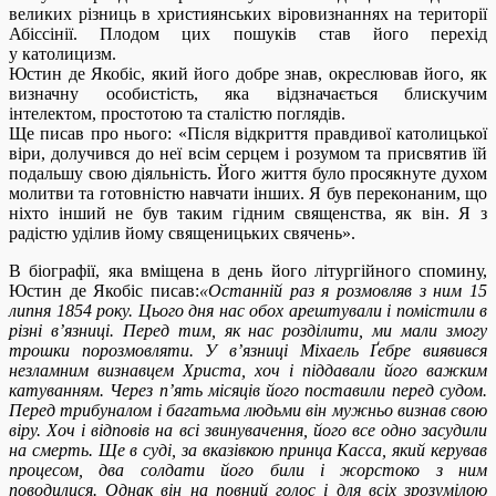
великих різниць в християнських віровизнаннях на території
Абіссінії. Плодом цих пошуків став його перехід
у католицизм.
Юстин де Якобіс, який його добре знав, окреслював його, як
визначну особистість, яка відзначається блискучим
інтелектом, простотою та сталістю поглядів.
Ще писав про нього: «Після відкриття правдивої католицької
віри, долучився до неї всім серцем і розумом та присвятив їй
подальшу свою діяльність. Його життя було просякнуте духом
молитви та готовністю навчати інших. Я був переконаним, що
ніхто інший не був таким гідним священства, як він. Я з
радістю уділив йому священицьких свячень».
В біографії, яка вміщена в день його літургійного спомину,
Юстин де Якобіс писав:
«Останній раз я розмовляв з ним 15
липня 1854 року. Цього дня нас обох арештували і помістили в
різні в’язниці. Перед тим, як нас розділити, ми мали змогу
трошки порозмовляти. У в’язниці Міхаель Ґебре виявився
незламним визнавцем Христа, хоч і піддавали його важким
катуванням. Через п’ять місяців його поставили перед судом.
Перед трибуналом і багатьма людьми він мужньо визнав свою
віру. Хоч і відповів на всі звинувачення, його все одно засудили
на смерть. Ще в суді, за вказівкою принца Касса, який керував
процесом, два солдати його били і жорстоко з ним
поводилися. Однак він на повний голос і для всіх зрозумілою