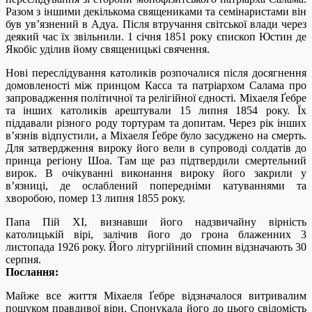
Разом з іншими декількома священиками та семінаристами він
був ув’язнений в Адуа. Після втручання світської влади через
деякий час їх звільнили. 1 січня 1851 року єпископ Юстин де
Якобіс уділив йому священицькі свячення.
Нові переслідування католиків розпочалися після досягнення
домовленості між принцом Касса та патріархом Салама про
запровадження політичної та релігійної єдності. Міхаеля Ґебре
та інших католиків арештували 15 липня 1854 року. Їх
піддавали різного роду тортурам та допитам. Через рік інших
в’язнів відпустили, а Міхаеля Ґебре було засуджено на смерть.
Для затвердження вироку його вели в супроводі солдатів до
принца регіону Шоа. Там ще раз підтвердили смертельний
вирок. В очікуванні виконання вироку його закрили у
в’язниці, де ослаблений попередніми катуваннями та
хворобою, помер 13 липня 1855 року.
Папа Пій ХІ, визнавши його надзвичайну вірність
католицькій вірі, залічив його до грона блаженних 3
листопада 1926 року. Його літургійний спомин відзначають 30
серпня.
Послання:
Майже все життя Міхаеля Ґебре відзначалося витривалим
пошуком правдивої віри. Спонукала його до цього свідомість