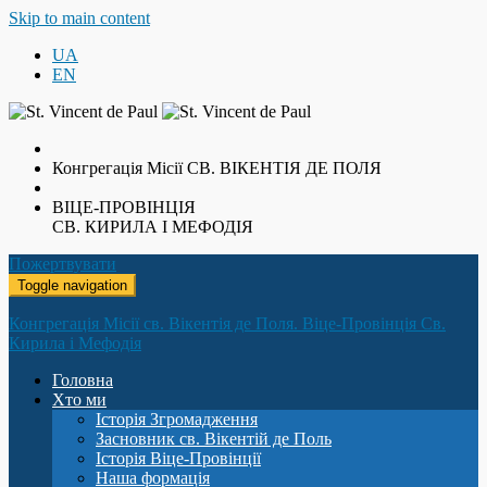
Skip to main content
UA
EN
Конгрегація Місії
СВ. ВІКЕНТІЯ ДЕ ПОЛЯ
ВІЦЕ-ПРОВІНЦІЯ
СВ. КИРИЛА І МЕФОДІЯ
Пожертвувати
Toggle navigation
Конгрегація Місії св. Вікентія де Поля. Віце-Провінція Св.
Кирила і Мефодія
Головна
Хто ми
Історія Згромадження
Засновник св. Вікентій де Поль
Історія Віце-Провінції
Наша формація