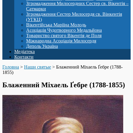
Згромадження Милосердних Сестер св. Вікентія –
Сатмарки
Згромадження Сестер Милосердя св. Вінкентія
(УГКЦ)
Вікентійська Маріїна Молодь
Асоціація Чудотворного Медальйона
Товариство святого Вікентія де Поля
Міжнародна Асоціація Милосердя
Деполь Україна
Медіатека
Контакти
Головна
>
Наши святые
>
Блаженний Міхаель Ґебре (1788-
1855)
Блаженний Міхаель Ґебре (1788-1855)