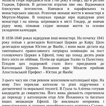
Міхаель Ґебре народився біля 1788 року в Нефсі, що в регіоні
Годжам, Ефіопія. В дитинстві втратив ліве око. Відзначався
блискучим інтелектом. Навчався в парафіяльних та
монастирських школах. Розпочав монаше життя в монастирі в
Мертуле-Маріам. В пошуках правди віри відвідував різні
монастирі і на кінець затримався в місті Гондер, де вивчав
рідну мову, пізнавав східне монаше життя та основи
укладення календаря.
В 1838-1840 роках відвідував інші монастирі. На початку 1841
року поїхав з делегацією Коптської Церкви до Каїру. Цією
делегацією керував Юстин де Якобіс, і вони мали дістати від
тамтешнього православного патріарха номінацію на пост
головуючого Церкви в Ефіопії, тому що понад десять років
його ніхто не обіймав. Потім ще відвідав Італію та Палестину.
Плодом цих подорожей стало його приєднання до
Католицької Церкви. Визнання віри Міхаеля прийняв
Апостольський Префект – Юстин де Якобіс
З цього часу він став ревним захисником католицької віри. На
мову Геез переклав катехизм та різні підручники з
догматичної та моральної теології. В Гуала та Алітена готував
кандидатів до священства. Його жива діяльність спричинила
до переходу у католицизм отця Атіе Йоханнеса та багатьох
інших мешканців Ефіопії. Це викликало неприязнь і
переслідування зі сторони монофізитського патріарха Салама.