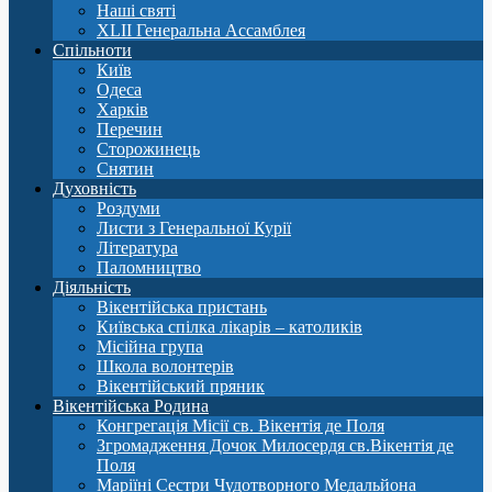
Наші святі
XLII Генеральна Ассамблея
Спільноти
Київ
Одеса
Харків
Перечин
Сторожинець
Снятин
Духовність
Роздуми
Листи з Генеральної Курії
Література
Паломництво
Діяльність
Вікентійська пристань
Київська спілка лікарів – католиків
Місійна група
Школа волонтерів
Вікентійський пряник
Вікентійська Родина
Конгрегація Місії св. Вікентія де Поля
Згромадження Дочок Милосердя св.Вікентія де
Поля
Маріїні Сестри Чудотворного Медальйона