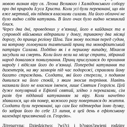
мовою визнав віру св. Леона Великого і Халкідонського собору
про дві природи Ісуса Христа. Коли усі були переконані, що він
вже мертвий, він підвівся власними силами. На його обличчі не
було видно слідів катувань. В його очах було видно незвиклий
блиск.
Через два дні, проведених у в’язниці, його в кайданах та в
супроводі військових відправили у довгу, триваючу два місяці
дорогу, до принца регіону Шоа. Там знову постав перед судом,
на котрому головували тамтешній принц та монофізитський
патріарх Салама. Подібно як і в першому випадку, Міхаеля
засудили на смерть. Коли його вели на місце страти, зібраний
народ домагався помилування. Принц прислухався до прохання
народу і відіслав його до в’язниці. Попередні катування та
дизентерія, на яку захворів під час подорожі, справляли йому
багато страждань. Солдати, які його стерегли, з подивом
дивилися на його спокій, з яким зносив терпіння. Навіть
називали його не власним іменем, лише Святим Георгієм. Цей
дуже популярний в Ефіопії святий, згідно з переказами, сім
разів був підданий катуванням за віру. Коли начебто
здавалося, що він помер, кожного разу повертався до життя.
Солдати були переконані, що сам Бог підтвердив їхню думку,
бо забрав його до себе 13 липня, а цей день в ефіопському
календарі присвячений св. Георгію».
Література: Dziedzictwo: ?wi?ci i b?ogos?awieni rodziny