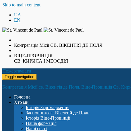
Skip to main content
UA
EN
Конгрегація Місії
СВ. ВІКЕНТІЯ ДЕ ПОЛЯ
ВІЦЕ-ПРОВІНЦІЯ
СВ. КИРИЛА І МЕФОДІЯ
Пожертвувати
Toggle navigation
Конгрегація Місії св. Вікентія де Поля. Віце-Провінція Св. Кир
Головна
Хто ми
Історія Згромадження
Засновник св. Вікентій де Поль
Історія Віце-Провінції
Наша формація
Наші святі