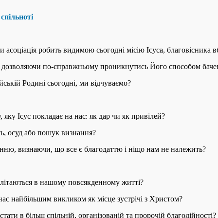
спільноті
 чи асоціація робить видимою сьогодні місію Ісуса, благовісника 
не дозволяючи по-справжньому проникнутись Його способом баче
ійській Родині сьогодні, ми відчуваємо?
 яку Ісус покладає на нас: як дар чи як привілей?
ть, осуд або пошук визнання?
ню, визнаючи, що все є благодаттю і ніщо нам не належить?
еплітаються в нашому повсякденному житті?
 нас найбільшим викликом як місце зустрічі з Христом?
тати в більш спільній, організованій та пророчій благодійності?