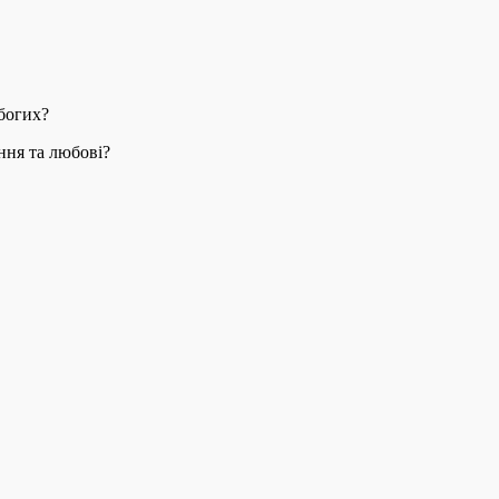
вбогих?
ння та любові?