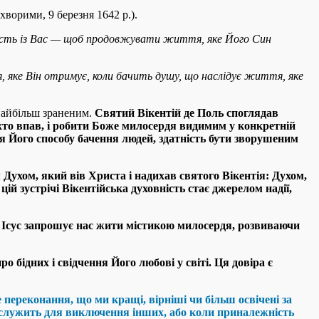
хворими, 9 березня 1642 р.).
шість із Вас — щоб продовжувати життя, яке Його Син
, яке Він отримує, коли бачить душу, що наслідує життя, яке
 найбільш зраненим.
Святий Вікентій де Поль споглядав
хто впав, і робити Боже милосердя видимим у конкретній
яття Його способу бачення людей, здатність бути зворушеним
 Духом, який вів Христа і надихав святого Вікентія: Духом,
ій зустрічі Вікентійська духовність стає джерелом надії,
дь Ісус запрошує нас жити містикою милосердя, розвиваючи
 бідних і свідчення Його любові у світі. Ця довіра є
ереконання, що ми кращі, вірніші чи більш освічені за
а служить для виключення інших, або коли приналежність