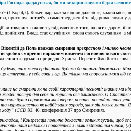
іра Господа зраджується, бо ми використовуємо її для самозве
в
?» (1 Кор 4,7). Кожен дар, кожна відповідальність, кожна місія, 
цтва, пригнічує потребу в самоствердженні та відкриває людину д
ї чи товариства живе з усвідомленням того, що все є даром, її п
ід прийняти. Влада стає служінням, слова стають слуханням, а м
й Вікентій де Поль вважав смирення
прекрасною і милою чес
ій зробив смирення наріжним каменем і основою всього свог
отожнення з людською природою Христа. Перечитаймо його слова:
будемо, тим милосерднішими будемо до нашого ближнього. Милос
, що втягують у себе соки з гір. Як тільки ми спорожнимося від 
лише на смиренні як на своїй характерній чесноті; інакше ми ніко
жоден поступ для себе чи користь для ближнього. О Спасителю, 
, хто хоче бути справжнім місіонером, повинен постійно прагнут
ї та марнославство як найбільших ворогів, яких він може мати. Я
о ходу
”
(
CCD
XI, 46; конференція 37 про Смирення).
икладом, і Конгрегація повинна докласти великих зусиль, щоб оп
мічають наші недоліки і поводяться з нами відповідним чином; (
гідність. Якщо ж це неможливо, то віддавати належне Божому ми