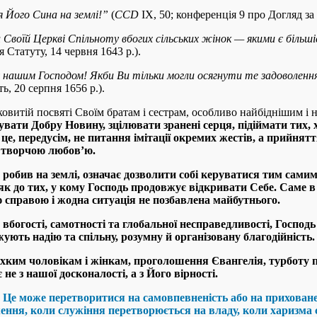
 Його Сина на землі
!”
(
CCD
IX, 50; конференція 9 про Догляд за 
Своїй Церкві Спільноту вбогих сільських жінок — якими є біль
 Статуту, 14 червня 1643 р.).
 нашим Господом! Якби Ви тільки могли осягнути те задоволення
ь, 20 серпня 1656 р.).
ковитій посвяті Своїм братам і сестрам, особливо найбіднішим і
ати Добру Новину, зцілювати зранені серця, підіймати тих, 
 — це, передусім, не питання імітації окремих жестів, а прийн
і творчою любов’ю
.
 робив на землі, означає дозволити собі керуватися тим самим
як до тих, у кому Господь продовжує відкривати Себе. Саме в ц
 справою і жодна ситуація не позбавлена майбутнього
.
 вбогості, самотності та глобальної несправедливості, Госпо
ують надію та спільну, розумну й організовану благодійність
.
ихким чоловікам і жінкам, проголошення Євангелія, турботу про
е з нашої досконалості, а з Його вірності.
е може перетворитися на самовпевненість або на приховане п
ження, коли служіння перетворюється на владу, коли харизм