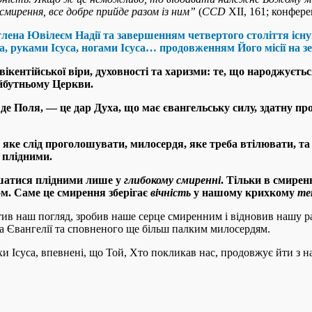
мирення, все добре прийде разом із ним
”
(
CCD
XII, 161; конфере
лена Ювілеєм Надії та завершенням четвертого століття існув
, руками Ісуса, ногами Ісуса… продовженням Його місії на з
кентійської віри, духовності та харизми: те, що народжуєтьс
айбутньому Церкви
.
я де Поля, — це дар Духа, що має євангельську силу, здатну 
 яке слід проголошувати, милосердя, яке треба втілювати, та 
а плідними
.
ишатися плідними лише у
глибокому смиренні
. Тільки в смире
ом. Саме це смирення зберігає
вічність
у нашому крихкому
те
ив наш погляд, зробив наше серце смиренним і відновив нашу р
на Євангелії та сповненого ще більш палким милосердям.
Ісуса, впевнені, що Той, Хто покликав нас, продовжує йти з нам