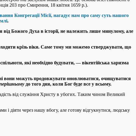
нція 203 про Смирення, 18 квітня 1659 р.).
ання Конгрегації Місії, нагадує нам про саму суть нашого
емлі
.
я від Божого Духа в історії, не належить лише минулому, але
проходити крізь віки. Саме тому ми можемо стверджувати, що
спільноти, які необхідно будувати, — вікентійська харизма
нні вони можуть продовжувати оновлюватися, очищуватися
перішньому
до того дня, коли Бог буде все у всьому
.
адість від служіння Христу в убогих. Таким чином Великий
и і діяти через нашу вбогу, але готову відгукнутися, людську