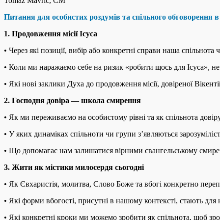
Tomaž Mavrič, CM
Питання для особистих роздумів та спільного обговорення в 
1.
Продовження місії Ісуса
• Через які позиції, вибір або конкретні справи наша спільнота
• Коли ми наражаємо себе на ризик «робити щось для Ісуса», 
• Які нові заклики Духа до продовження місії, довіреної Вікент
2.
Господня довіра — школа смирення
• Як ми переживаємо на особистому рівні та як спільнота довіру,
• У яких динаміках спільноти чи групи з’являються зарозуміліс
• Що допомагає нам залишатися вірними євангельському смирен
3.
Жити як містики милосердя сьогодні
• Як Євхаристія, молитва, Слово Боже та вбогі конкретно пер
• Які форми вбогості, присутні в нашому контексті, стають для
• Які конкретні кроки ми можемо зробити як спільнота, щоб зрос