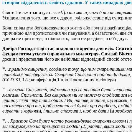
створює віддаленість замість єднання. У таких випадках дов
Святе Письмо запитує нас: «
Що ти маєш, чого б ти не отрима
Усвідомлення того, що все є даром, звільняє серце від суперни
Коли спільнота богопосвяченого життя або група людей асоціаці
причиною для протистояння чи панування, а багатством, яке сл
довіра не пригнічує, а підносить; вона не розділяє, а об’єднує.
Довіра Господа тоді стає школою смирення для всіх. Святи
фундаментом усього справжнього милосердя
.
Святий Вікент
досвід і представляв його як найбільш відповідний спосіб от
“
…прагнімо смирення, особливо тому, що чим смиреннішими ми 
приваблює та зберігає їх. Смиренні Спільноти подібні до долин
(
CCD
XI, 1-2; конференція 1 про Покликання місіонера).
“…
ця мала Спільнота, найменша з усіх, повинна бути заснована 
межами Спільноти. Без смирення ми не можемо сподіватися на 
приніс у світ і яку так любиш. І Ви, панове, знайте, що кожен
насамперед про те, щоб вигнати всі думки про гордість, амбіці
вирвати з корінням, і пильно стежити, щоб не дати їм жодног
“…
Христос Сам дуже часто рекомендував смирення словом і пр
ми заслуговуємо на презирство людей; (2) радіти, якщо люди по
досягти через нас або в нас, маючи на увазі нашу особисту не