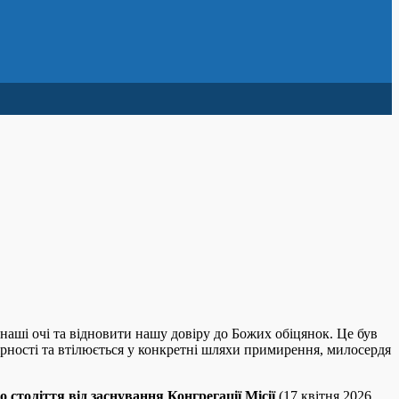
наші очі та відновити нашу довіру до Божих обіцянок. Це був
вірності та втілюється у конкретні шляхи примирення, милосердя
о століття від заснування Конгрегації Місії
(17 квітня 2026