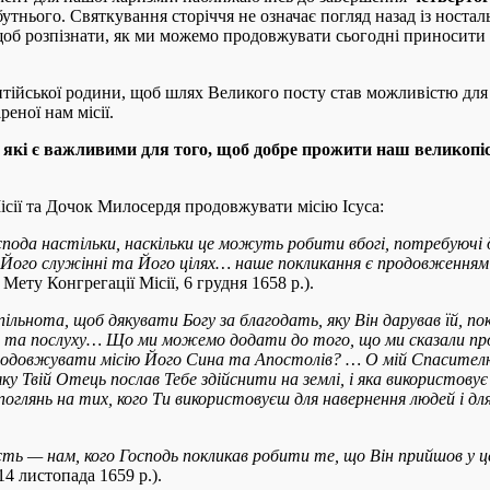
утнього. Святкування сторіччя не означає погляд назад із ностал
 щоб розпізнати, як ми можемо продовжувати сьогодні приносити 
нтійської родини, щоб шлях Великого посту став можливістю для
еної нам місії.
я, які є важливими для того, щоб добре прожити наш великоп
ісії та Дочок Милосердя продовжувати місію Ісуса:
пода настільки, наскільки це можуть робити вбогі, потребуючі 
, у Його служінні та Його цілях… наше покликання є продовженням 
Мету Конгрегації Місії, 6 грудня 1658 р.).
ільнота, щоб дякувати Богу за благодать, яку Він дарував їй, пок
оти та послуху… Що ми можемо додати до того, що ми сказали про
одовжувати місію Його Сина та Апостолів? … О мій Спасителю,
ку Твій Отець послав Тебе здійснити на землі, і яка використов
глянь на тих, кого Ти використовуєш для навернення людей і для
сть — нам, кого Господь покликав робити те, що Він прийшов у
14 листопада 1659 р.).