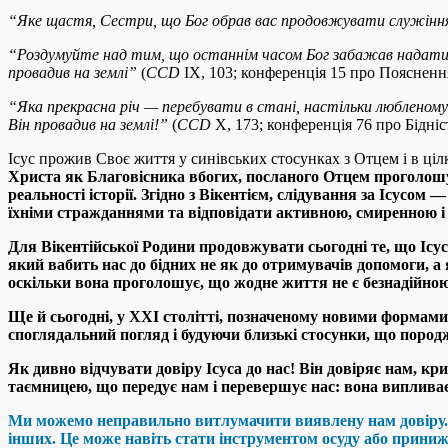
“
Яке щастя, Сестри, що Бог обрав вас продовжувати служіння
“
Роздумуйте над тим, що останнім часом Бог забажав надати 
провадив на землі
”
(
CCD
IX, 103; конференція 15 про Пояснення
“
Яка прекрасна річ — перебувати в стані, настільки любленому
Він провадив на землі
!”
(
CCD
X, 173; конференція 76 про Бідніст
Ісус прожив Своє життя у синівських стосунках з Отцем і в ціл
Христа як Благовісника вбогих, посланого Отцем проголошув
реальності історії. Згідно з Вікентієм, слідування за Ісусом
їхніми стражданнями та відповідати активною, смиренною 
Для Вікентійської Родини продовжувати сьогодні те, що Ісус
який вабить нас до бідних не як до отримувачів допомоги, а 
оскільки вона проголошує, що жодне життя не є безнадійною
Ще й сьогодні, у XXI столітті, позначеному новими формами
споглядальний погляд і будуючи близькі стосунки, що породж
Як дивно відчувати довіру Ісуса до нас! Він довіряє нам, кр
таємницею, що передує нам і перевершує нас: вона випливає н
Ми можемо неправильно витлумачити виявлену нам довіру. Ц
інших. Це може навіть стати інструментом осуду або прини