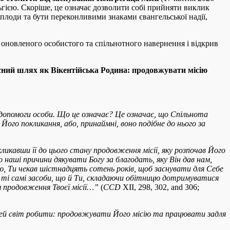
ьгією. Скоріше, це означає дозволити собі прийняти виклик
плоди та бути переконливими знаками євангельської надії,
 оновленого особистого та спільнотного навернення і відкрив
існий шлях як Вікентійська Родина: продовжувати місію
допомоги особи. Що це означає? Це означає, що Спільнота
Його покликання, або, принаймні, воно подібне до нього за
ликавши її до цього стану продовження місії, яку розпочав Його
 наші причини дякувати Богу за благодать, яку Він дав нам,
 Ти чекав шістнадцять сотень років, щоб заснувати для Себе
ує ті самі засоби, що й Ти, складаючи обітницю дотримуватися
 продовження Твоєї місії
…”
(
CCD
XII, 298, 302, and 306;
 цей світ робити: продовжувати Його місію та працювати задля