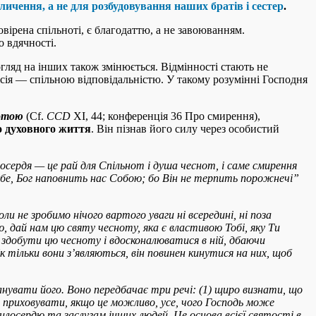
личення, а не для розбудовування наших братів і сестер
.
довірена спільноті, є благодаттю, а не завоюванням.
о вдячності.
огляд на інших також змінюється. Відмінності стають не
ісія — спільною відповідальністю. У такому розумінні Господня
нотою
(Cf.
CCD
XI, 44; конференція 36 Про смирення),
о духовного життя
. Він пізнав його силу через особистий
ердя — це рай для Спільнот і душа чеснот, і саме смирення
себе, Бог наповнить нас Собою; бо Він не терпить порожнечі
”
ли не зробимо нічого вартого уваги ні всередині, ні поза
дай нам цю святу чесноту, яка є властивою Тобі, яку Ти
и здобути цю чесноту і вдосконалюватися в ній, дбаючи
к тільки вони з’являються, він повинен кинутися на них, щоб
анувати його. Воно передбачає три речі: (1) щиро визнати, що
3) приховувати, якщо це можливо, усе, чого Господь може
лосердю та заслугам інших людей. Це основа всієї святості в