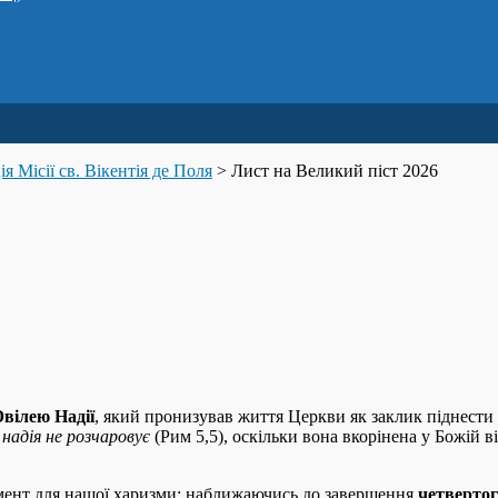
я Місії св. Вікентія де Поля
>
Лист на Великий піст 2026
вілею Надії
, який пронизував життя Церкви як заклик піднести 
о
надія не розчаровує
(Рим 5,5), оскільки вона вкорінена у Божій 
мент для нашої харизми: наближаючись до завершення
четвертог