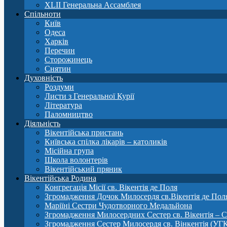
XLII Генеральна Ассамблея
Спільноти
Київ
Одеса
Харків
Перечин
Сторожинець
Снятин
Духовність
Роздуми
Листи з Генеральної Курії
Література
Паломництво
Діяльність
Вікентійська пристань
Київська спілка лікарів – католиків
Місійна група
Школа волонтерів
Вікентійський пряник
Вікентійська Родина
Конгрегація Місії св. Вікентія де Поля
Згромадження Дочок Милосердя св.Вікентія де Пол
Маріїні Сестри Чудотворного Медальйона
Згромадження Милосердних Сестер св. Вікентія – 
Згромадження Сестер Милосердя св. Вінкентія (УГ