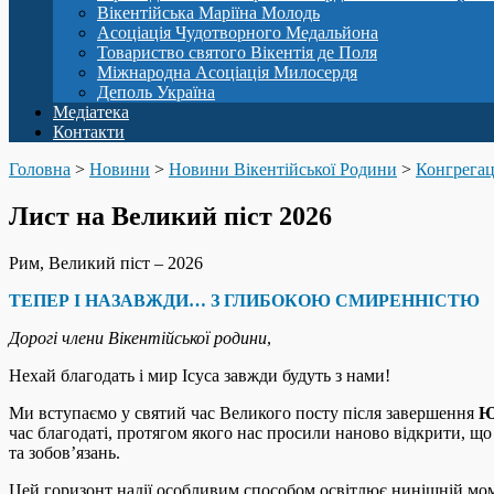
Вікентійська Маріїна Молодь
Асоціація Чудотворного Медальйона
Товариство святого Вікентія де Поля
Міжнародна Асоціація Милосердя
Деполь Україна
Медіатека
Контакти
Головна
>
Новини
>
Новини Вікентійської Родини
>
Конгрегаці
Лист на Великий піст 2026
Рим, Великий піст – 2026
ТЕПЕР І НАЗАВЖДИ… З ГЛИБОКОЮ СМИРЕННІСТЮ
Дорогі члени Вікентійської родини
,
Нехай благодать і мир Ісуса завжди будуть з нами!
Ми вступаємо у святий час Великого посту після завершення
Ю
час благодаті, протягом якого нас просили наново відкрити, щ
та зобов’язань.
Цей горизонт надії особливим способом освітлює нинішній мо