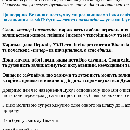
Євангелії та узи всього духовного життя. Якщо людина має це с
Ця подорож Великого посту, яку ми розпочинаємо і яка освіт
покликання та місії: бути —
тепер і назавжди
— устами Ісуса
Слова «
тепер і назавжди
» виражають глибоке переконання ві
залишається живим, плідним і дієвим у теперішньому та м
Харизма, дана Церкві у XVII столітті через святого Вікенті
те початкове «
тепер
» не вичерпалося, а стає
вічним
.
Доки існують вбогі люди, яким потрібно служити, Євангеліє,
та духовність залишатимуться актуальними, необхідними т
Однак не забуваймо, що харизма та духовність можуть зал
історією, приймати виклик від бідних і спрямовуватися Дух
Довіримо цей час навернення Духу Господньому, щоб Він очист
піст стане переходом до життя простішого, більш заснованого 
З цією молитвою супроводжуймо одне одного на шляху до Пасхи 
природу.
Ваш брат у святому Вікентії,