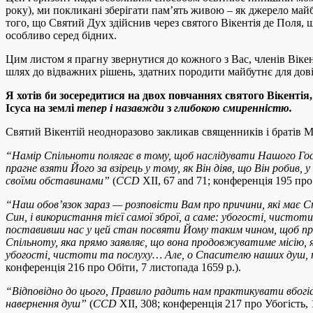
року), ми покликані зберігати пам’ять живою – як джерело майб
того, що Святий Дух здійснив через святого Вікентія де Поля,
особливо серед бідних.
Цим листом я прагну звернутися до кожного з Вас, членів Віке
шлях до відважних рішень, здатних породити майбутнє для довір
Я хотів би зосередитися на двох повчаннях святого Вікенті
Ісуса на землі
тепер і назавжди
з
глибокою смиренністю
.
Святий Вікентій неодноразово закликав священників і братів М
“
Намір Спільноти полягає в тому, щоб наслідувати Нашого Гос
прагне взяти Його за взірець у тому, як Він діяв, що Він робив
своїми обставинами
”
(
CCD
XII, 67 and 71; конференція 195 про 
“
Наш обов’язок зараз — розповісти Вам про причини, які має Сп
Син, і використання тієї самої зброї, а саме: убогості, чист
поставивши нас у цей стан посвяти Йому таким чином, щоб пр
Спільноту, яка прямо заявляє, що вона продовжуватиме місію, я
убогості, чистоти та послуху… Але, о Спасителю наших душ, по
конференція 216 про Обіти, 7 листопада 1659 р.).
“
Відповідно до цього, Правило радить нам практикувати вбогі
навернення душ
”
(
CCD
XII, 308; конференція 217 про Убогість, 